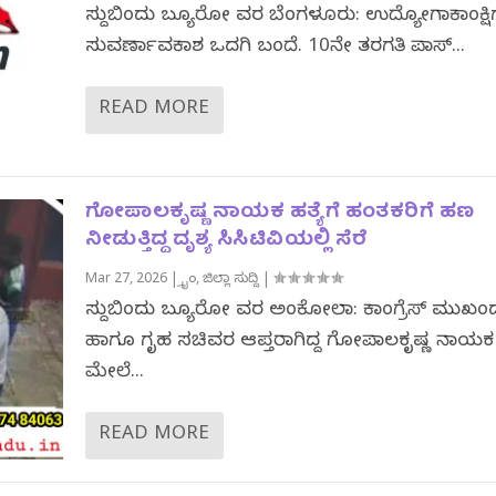
ಸುದ್ದಿಬಿಂದು ಬ್ಯೂರೋ ವರದಿ ಬೆಂಗಳೂರು: ಉದ್ಯೋಗಾಕಾಂಕ್ಷಿಗ
ಸುವರ್ಣಾವಕಾಶ ಒದಗಿ ಬಂದಿದೆ. 10ನೇ ತರಗತಿ ಪಾಸ್...
READ MORE
ಗೋಪಾಲಕೃಷ್ಣ ನಾಯಕ ಹತ್ಯೆಗೆ ಹಂತಕರಿಗೆ ಹಣ
ನೀಡುತ್ತಿದ್ದ ದೃಶ್ಯ ಸಿಸಿಟಿವಿಯಲ್ಲಿ ಸೆರೆ
Mar 27, 2026
|
ಕ್ರೈಂ
,
ಜಿಲ್ಲಾ ಸುದ್ದಿ
|
ಸುದ್ದಿಬಿಂದು ಬ್ಯೂರೋ ವರದಿ ಅಂಕೋಲಾ: ಕಾಂಗ್ರೆಸ್ ಮುಖಂ
ಹಾಗೂ ಗೃಹ ಸಚಿವರ ಆಪ್ತರಾಗಿದ್ದ ಗೋಪಾಲಕೃಷ್ಣ ನಾಯಕ
ಮೇಲೆ...
READ MORE