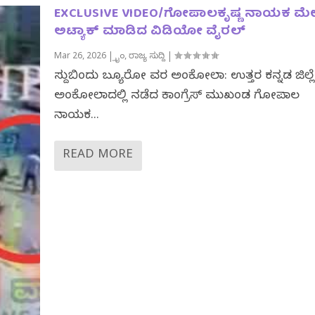
EXCLUSIVE VIDEO/ಗೋಪಾಲಕೃಷ್ಣ ನಾಯಕ ಮೇ
ಅಟ್ಯಾಕ್ ಮಾಡಿದ ವಿಡಿಯೋ ವೈರಲ್
Mar 26, 2026
|
ಕ್ರೈಂ
,
ರಾಜ್ಯ ಸುದ್ದಿ
|
ಸುದ್ದಿಬಿಂದು ಬ್ಯೂರೋ ವರದಿ ಅಂಕೋಲಾ: ಉತ್ತರ ಕನ್ನಡ ಜಿಲ್
ಅಂಕೋಲಾದಲ್ಲಿ ನಡೆದ ಕಾಂಗ್ರೆಸ್ ಮುಖಂಡ ಗೋಪಾಲ
ನಾಯಕ...
READ MORE