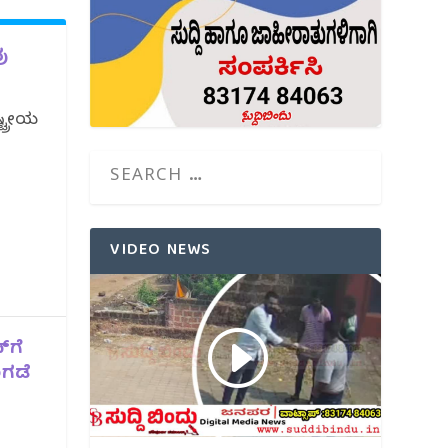
ು
ಟ್ರೀಯ
VIDEO NEWS
‌ಗೆ
ುಗಡೆ