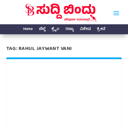
Home
ಜಿಲ್ಲೆ
ಕ್ರೈಂ
ರಾಜ್ಯ
ವಿಶೇಷ
ಕ್ರೀಡೆ
TAG:
RAHUL JAYWANT VANI