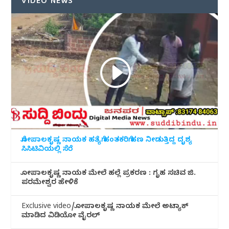
VIDEO NEWS
ಗೋಪಾಲಕೃಷ್ಣ ನಾಯಕ ಹತ್ಯೆಗೆ ಹಂತಕರಿಗೆ ಹಣ ನೀಡುತ್ತಿದ್ದ ದೃಶ್ಯ
ಸಿಸಿಟಿವಿಯಲ್ಲಿ ಸೆರೆ
ಗೋಪಾಲಕೃಷ್ಣ ನಾಯಕ ಮೇಲೆ ಹಲ್ಲೆ ಪ್ರಕರಣ : ಗೃಹ ಸಚಿವ ಜಿ.
ಪರಮೇಶ್ವರ ಹೇಳಿಕೆ
Exclusive video/ಗೋಪಾಲಕೃಷ್ಣ ನಾಯಕ ಮೇಲೆ ಅಟ್ಯಾಕ್
ಮಾಡಿದ ವಿಡಿಯೋ ವೈರಲ್