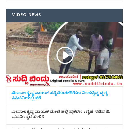
VIDEO NEWS
ಗೋಪಾಲಕೃಷ್ಣ ನಾಯಕ ಹತ್ಯೆಗೆ ಹಂತಕರಿಗೆ ಹಣ ನೀಡುತ್ತಿದ್ದ ದೃಶ್ಯ
ಸಿಸಿಟಿವಿಯಲ್ಲಿ ಸೆರೆ
ಗೋಪಾಲಕೃಷ್ಣ ನಾಯಕ ಮೇಲೆ ಹಲ್ಲೆ ಪ್ರಕರಣ : ಗೃಹ ಸಚಿವ ಜಿ.
ಪರಮೇಶ್ವರ ಹೇಳಿಕೆ