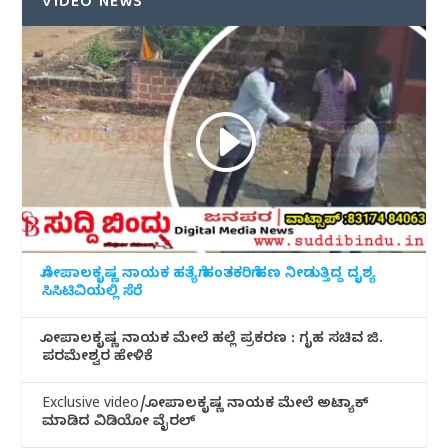
VIDEO NEWS
ಗೋಪಾಲಕೃಷ್ಣ ನಾಯಕ ಹತ್ಯೆಗೆ ಹಂತಕರಿಗೆ ಹಣ ನೀಡುತ್ತಿದ್ದ ದೃಶ್ಯ
ಸಿಸಿಟಿವಿಯಲ್ಲಿ ಸೆರೆ
ಗೋಪಾಲಕೃಷ್ಣ ನಾಯಕ ಮೇಲೆ ಹಲ್ಲೆ ಪ್ರಕರಣ : ಗೃಹ ಸಚಿವ ಜಿ.
ಪರಮೇಶ್ವರ ಹೇಳಿಕೆ
Exclusive video/ಗೋಪಾಲಕೃಷ್ಣ ನಾಯಕ ಮೇಲೆ ಅಟ್ಯಾಕ್
ಮಾಡಿದ ವಿಡಿಯೋ ವೈರಲ್