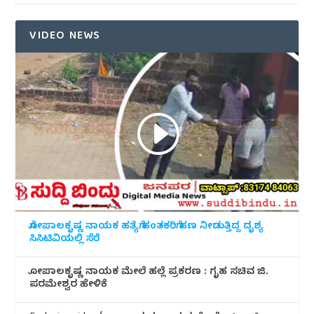
VIDEO NEWS
ಗೋಪಾಲಕೃಷ್ಣ ನಾಯಕ ಹತ್ಯೆಗೆ ಹಂತಕರಿಗೆ ಹಣ ನೀಡುತ್ತಿದ್ದ ದೃಶ್ಯ
ಸಿಸಿಟಿವಿಯಲ್ಲಿ ಸೆರೆ
ಗೋಪಾಲಕೃಷ್ಣ ನಾಯಕ ಮೇಲೆ ಹಲ್ಲೆ ಪ್ರಕರಣ : ಗೃಹ ಸಚಿವ ಜಿ.
ಪರಮೇಶ್ವರ ಹೇಳಿಕೆ