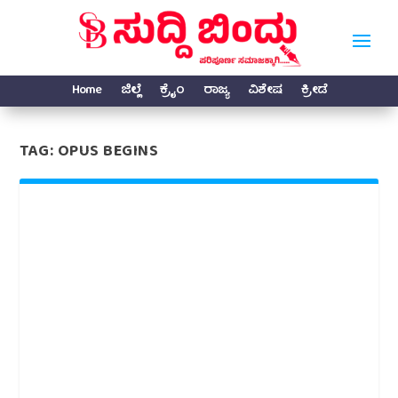
Home
ಜಿಲ್ಲೆ
ಕ್ರೈಂ
ರಾಜ್ಯ
ವಿಶೇಷ
ಕ್ರೀಡೆ
TAG:
OPUS BEGINS