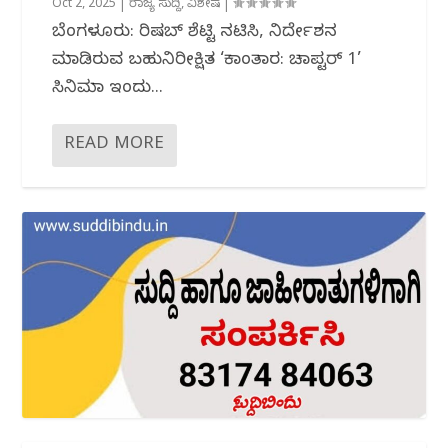
Oct 2, 2025
|
ರಾಜ್ಯ ಸುದ್ದಿ
,
ವಿಶೇಷ
|
ಬೆಂಗಳೂರು: ರಿಷಬ್ ಶೆಟ್ಟಿ ನಟಿಸಿ, ನಿರ್ದೇಶನ
ಮಾಡಿರುವ ಬಹುನಿರೀಕ್ಷಿತ ‘ಕಾಂತಾರ: ಚಾಪ್ಟರ್ 1’
ಸಿನಿಮಾ ಇಂದು...
READ MORE