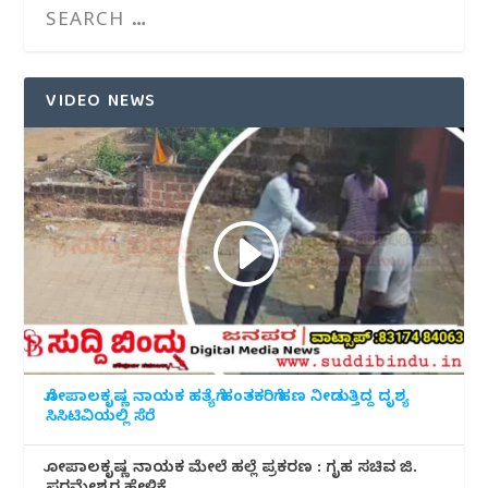
VIDEO NEWS
ಗೋಪಾಲಕೃಷ್ಣ ನಾಯಕ ಹತ್ಯೆಗೆ ಹಂತಕರಿಗೆ ಹಣ ನೀಡುತ್ತಿದ್ದ ದೃಶ್ಯ
ಸಿಸಿಟಿವಿಯಲ್ಲಿ ಸೆರೆ
ಗೋಪಾಲಕೃಷ್ಣ ನಾಯಕ ಮೇಲೆ ಹಲ್ಲೆ ಪ್ರಕರಣ : ಗೃಹ ಸಚಿವ ಜಿ.