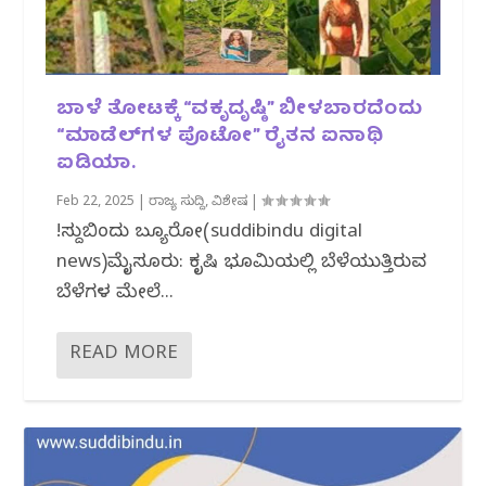
ಬಾಳೆ ತೋಟಕ್ಕೆ “ವಕೃದೃಷ್ಠಿ” ಬೀಳಬಾರದೆಂದು
“ಮಾಡೆಲ್‌ಗಳ ಪೊಟೋ” ರೈತನ ಐನಾಥಿ
ಐಡಿಯಾ.‌
Feb 22, 2025
|
ರಾಜ್ಯ ಸುದ್ದಿ
,
ವಿಶೇಷ
|
!ಸುದ್ದಿಬಿಂದು ಬ್ಯೂರೋ(suddibindu digital
news)ಮೈಸೂರು: ಕೃಷಿ ಭೂಮಿಯಲ್ಲಿ ಬೆಳೆಯುತ್ತಿರುವ
ಬೆಳೆಗಳ ಮೇಲೆ...
READ MORE