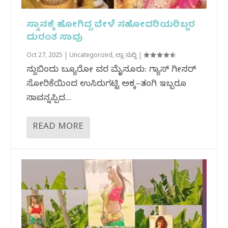
ಸ್ನಾನಕ್ಕೆ ಹೋಗಿದ್ದ ವೇಳೆ ಸಹೋದರಿಯರಿಬ್ಬರ
ದುರಂತ ಸಾವು
Oct 27, 2025
|
Uncategorized
,
ಜಿಲ್ಲಾ ಸುದ್ದಿ
|
ಸುದ್ದಿಬಿಂದು ಬ್ಯೂರೋ ವರದಿ ಮೈಸೂರು: ಗ್ಯಾಸ್ ಗೀಸರ್
ಸೋರಿಕೆಯಿಂದ ಉಸಿರುಗಟ್ಟಿ ಅಕ್ಕ–ತಂಗಿ ಇಬ್ಬರೂ
ಸಾವನ್ನಪ್ಪಿದ...
READ MORE