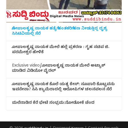
ಗೋಪಾಲಕೃಷ್ಣ ನಾಯಕ ಹತ್ಯೆಗೆ ಹಂತಕರಿಗೆ ಹಣ ನೀಡುತ್ತಿದ್ದ ದೃಶ್ಯ
ಸಿಸಿಟಿವಿಯಲ್ಲಿ ಸೆರೆ
ಗೋಪಾಲಕೃಷ್ಣ ನಾಯಕ ಮೇಲೆ ಹಲ್ಲೆ ಪ್ರಕರಣ : ಗೃಹ ಸಚಿವ ಜಿ.
ಪರಮೇಶ್ವರ ಹೇಳಿಕೆ
Exclusive video/ಗೋಪಾಲಕೃಷ್ಣ ನಾಯಕ ಮೇಲೆ ಅಟ್ಯಾಕ್
ಮಾಡಿದ ವಿಡಿಯೋ ವೈರಲ್
ಗೋಪಾಲಕೃಷ್ಣ ನಾಯಕ ಕೊಲೆ ಯತ್ನ ಕೇಸ್: ಸೂಪಾರಿ ಕೊಟ್ಟವನು
ಇವನೇನಾ? ಸಿಸಿ ಕ್ಯಾಮೆರಾದಲ್ಲಿ ಆರೋಪಿಗಳ ಚಲನವಲನ ಸೆರೆ
ಮಲೆನಾಡಿ‌ನ ಕೆರೆ ಭೇಟೆ ಸಂಭ್ರಮ:ನೋಡೋಕೆ ಚೆಂದ