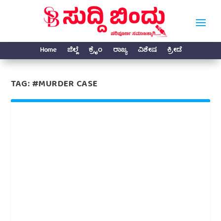
Home
ಜಿಲ್ಲೆ
ಕ್ರೈಂ
ರಾಜ್ಯ
ವಿಶೇಷ
ಕ್ರೀಡೆ
TAG:
#MURDER CASE