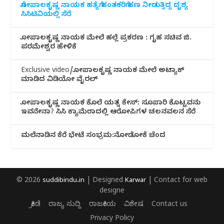
ಗೋಪಾಲಕೃಷ್ಣ ನಾಯಕ ಹತ್ಯೆಗೆ ಹಂತಕರಿಗೆ ಹಣ ನೀಡುತ್ತಿದ್ದ ದೃಶ್ಯ
ಸಿಸಿಟಿವಿಯಲ್ಲಿ ಸೆರೆ
ಗೋಪಾಲಕೃಷ್ಣ ನಾಯಕ ಮೇಲೆ ಹಲ್ಲೆ ಪ್ರಕರಣ : ಗೃಹ ಸಚಿವ ಜಿ.
ಪರಮೇಶ್ವರ ಹೇಳಿಕೆ
Exclusive video/ಗೋಪಾಲಕೃಷ್ಣ ನಾಯಕ ಮೇಲೆ ಅಟ್ಯಾಕ್
ಮಾಡಿದ ವಿಡಿಯೋ ವೈರಲ್
ಗೋಪಾಲಕೃಷ್ಣ ನಾಯಕ ಕೊಲೆ ಯತ್ನ ಕೇಸ್: ಸೂಪಾರಿ ಕೊಟ್ಟವನು
ಇವನೇನಾ? ಸಿಸಿ ಕ್ಯಾಮೆರಾದಲ್ಲಿ ಆರೋಪಿಗಳ ಚಲನವಲನ ಸೆರೆ
ಮಲೆನಾಡಿ‌ನ ಕೆರೆ ಭೇಟೆ ಸಂಭ್ರಮ:ನೋಡೋಕೆ ಚೆಂದ
© 2026
suddibindu.in
| Designed
Karwar
| Contact for web
designe
ಕ್ರೀಡೆ
ರಾಜ್ಯ ಸುದ್ದಿ
ರಾಜಕೀಯ
ವಿಶೇಷ
Contact us
Privacy Policy