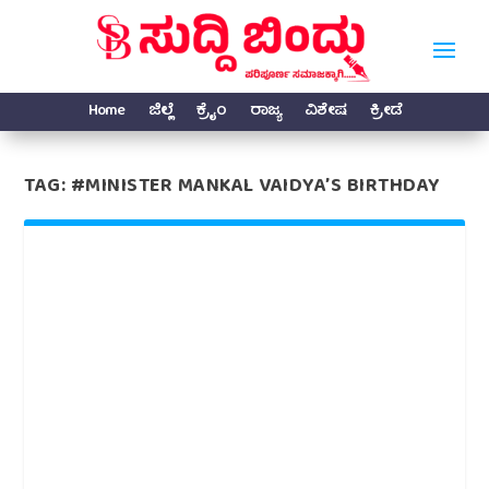
Home
ಜಿಲ್ಲೆ
ಕ್ರೈಂ
ರಾಜ್ಯ
ವಿಶೇಷ
ಕ್ರೀಡೆ
TAG:
#MINISTER MANKAL VAIDYA’S BIRTHDAY