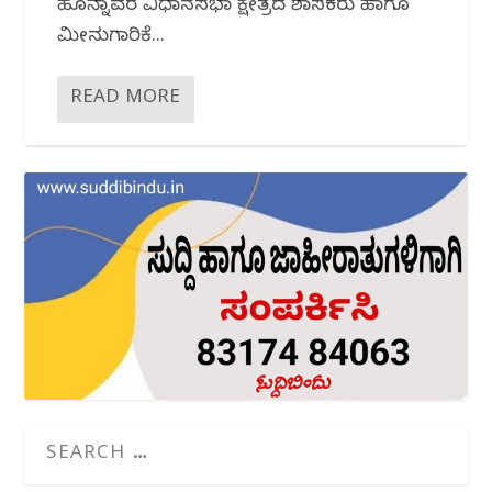
ಹೊನ್ನಾವರ ವಿಧಾನಸಭಾ ಕ್ಷೇತ್ರದ ಶಾಸಕರು ಹಾಗೂ
ಮೀನುಗಾರಿಕೆ...
READ MORE