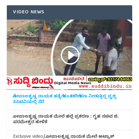
VIDEO NEWS
ಗೋಪಾಲಕೃಷ್ಣ ನಾಯಕ ಹತ್ಯೆಗೆ ಹಂತಕರಿಗೆ ಹಣ ನೀಡುತ್ತಿದ್ದ ದೃಶ್ಯ
ಸಿಸಿಟಿವಿಯಲ್ಲಿ ಸೆರೆ
ಗೋಪಾಲಕೃಷ್ಣ ನಾಯಕ ಮೇಲೆ ಹಲ್ಲೆ ಪ್ರಕರಣ : ಗೃಹ ಸಚಿವ ಜಿ.
ಪರಮೇಶ್ವರ ಹೇಳಿಕೆ
Exclusive video/ಗೋಪಾಲಕೃಷ್ಣ ನಾಯಕ ಮೇಲೆ ಅಟ್ಯಾಕ್