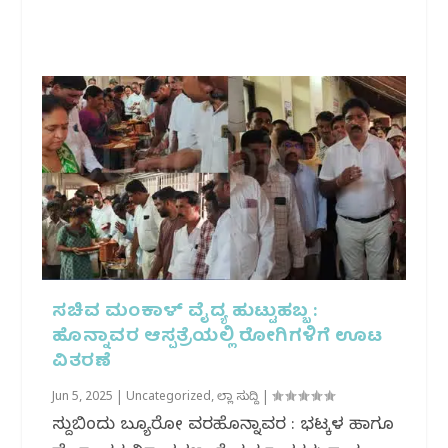
ಸಚಿವ ಮಂಕಾಳ್ ವೈದ್ಯ ಹುಟ್ಟುಹಬ್ಬ :
ಹೊನ್ನಾವರ ಆಸ್ಪತ್ರೆಯಲ್ಲಿ ರೋಗಿಗಳಿಗೆ ಊಟ
ವಿತರಣೆ
Jun 5, 2025
|
Uncategorized
,
ಜಿಲ್ಲಾ ಸುದ್ದಿ
|
ಸುದ್ದಿಬಿಂದು ಬ್ಯೂರೋ ವರದಿಹೊನ್ನಾವರ : ಭಟ್ಕಳ ಹಾಗೂ