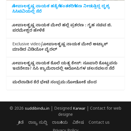
ಗೋಪಾಲಕೃಷ್ಣ ನಾಯಕ ಹತ್ಯೆಗೆ ಹಂತಕರಿಗೆ ಹಣ ನೀಡುತ್ತಿದ್ದ ದೃಶ್ಯ
ಸಿಸಿಟಿವಿಯಲ್ಲಿ ಸೆರೆ
ಗೋಪಾಲಕೃಷ್ಣ ನಾಯಕ ಮೇಲೆ ಹಲ್ಲೆ ಪ್ರಕರಣ : ಗೃಹ ಸಚಿವ ಜಿ.
ಪರಮೇಶ್ವರ ಹೇಳಿಕೆ
Exclusive video/ಗೋಪಾಲಕೃಷ್ಣ ನಾಯಕ ಮೇಲೆ ಅಟ್ಯಾಕ್
ಮಾಡಿದ ವಿಡಿಯೋ ವೈರಲ್
ಗೋಪಾಲಕೃಷ್ಣ ನಾಯಕ ಕೊಲೆ ಯತ್ನ ಕೇಸ್: ಸೂಪಾರಿ ಕೊಟ್ಟವನು
ಇವನೇನಾ? ಸಿಸಿ ಕ್ಯಾಮೆರಾದಲ್ಲಿ ಆರೋಪಿಗಳ ಚಲನವಲನ ಸೆರೆ
ಮಲೆನಾಡಿ‌ನ ಕೆರೆ ಭೇಟೆ ಸಂಭ್ರಮ:ನೋಡೋಕೆ ಚೆಂದ
© 2026
suddibindu.in
| Designed
Karwar
| Contact for web
designe
ಕ್ರೀಡೆ
ರಾಜ್ಯ ಸುದ್ದಿ
ರಾಜಕೀಯ
ವಿಶೇಷ
Contact us