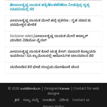
ಗೋಪಾಲಕೃಷ್ಣ ನಾಯಕ ಹತ್ಯೆಗೆ ಹಂತಕರಿಗೆ ಹಣ ನೀಡುತ್ತಿದ್ದ ದೃಶ್ಯ
ಸಿಸಿಟಿವಿಯಲ್ಲಿ ಸೆರೆ
ಗೋಪಾಲಕೃಷ್ಣ ನಾಯಕ ಮೇಲೆ ಹಲ್ಲೆ ಪ್ರಕರಣ : ಗೃಹ ಸಚಿವ ಜಿ.
ಪರಮೇಶ್ವರ ಹೇಳಿಕೆ
Exclusive video/ಗೋಪಾಲಕೃಷ್ಣ ನಾಯಕ ಮೇಲೆ ಅಟ್ಯಾಕ್
ಮಾಡಿದ ವಿಡಿಯೋ ವೈರಲ್
ಗೋಪಾಲಕೃಷ್ಣ ನಾಯಕ ಕೊಲೆ ಯತ್ನ ಕೇಸ್: ಸೂಪಾರಿ ಕೊಟ್ಟವನು
ಇವನೇನಾ? ಸಿಸಿ ಕ್ಯಾಮೆರಾದಲ್ಲಿ ಆರೋಪಿಗಳ ಚಲನವಲನ ಸೆರೆ
ಮಲೆನಾಡಿ‌ನ ಕೆರೆ ಭೇಟೆ ಸಂಭ್ರಮ:ನೋಡೋಕೆ ಚೆಂದ
© 2026
suddibindu.in
| Designed
Karwar
| Contact for web
designe
ಕ್ರೀಡೆ
ರಾಜ್ಯ ಸುದ್ದಿ
ರಾಜಕೀಯ
ವಿಶೇಷ
Contact us