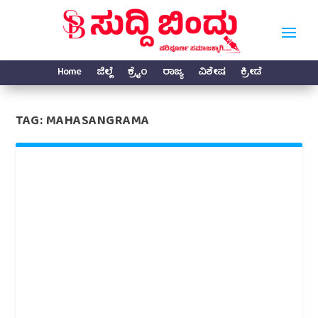
Home
ಜಿಲ್ಲೆ
ಕ್ರೈಂ
ರಾಜ್ಯ
ವಿಶೇಷ
ಕ್ರೀಡೆ
TAG:
MAHASANGRAMA