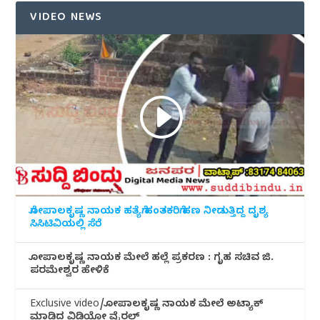
VIDEO NEWS
ಗೋಪಾಲಕೃಷ್ಣ ನಾಯಕ ಹತ್ಯೆಗೆ ಹಂತಕರಿಗೆ ಹಣ ನೀಡುತ್ತಿದ್ದ ದೃಶ್ಯ
ಸಿಸಿಟಿವಿಯಲ್ಲಿ ಸೆರೆ
ಗೋಪಾಲಕೃಷ್ಣ ನಾಯಕ ಮೇಲೆ ಹಲ್ಲೆ ಪ್ರಕರಣ : ಗೃಹ ಸಚಿವ ಜಿ.
ಪರಮೇಶ್ವರ ಹೇಳಿಕೆ
Exclusive video/ಗೋಪಾಲಕೃಷ್ಣ ನಾಯಕ ಮೇಲೆ ಅಟ್ಯಾಕ್
ಮಾಡಿದ ವಿಡಿಯೋ ವೈರಲ್