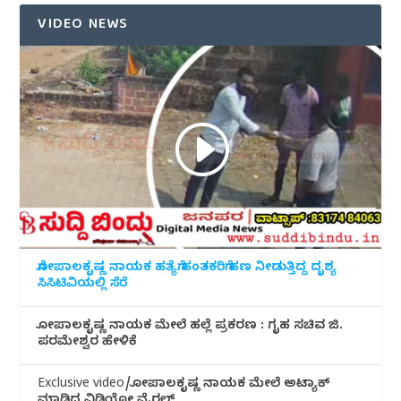
VIDEO NEWS
ಗೋಪಾಲಕೃಷ್ಣ ನಾಯಕ ಹತ್ಯೆಗೆ ಹಂತಕರಿಗೆ ಹಣ ನೀಡುತ್ತಿದ್ದ ದೃಶ್ಯ
ಸಿಸಿಟಿವಿಯಲ್ಲಿ ಸೆರೆ
ಗೋಪಾಲಕೃಷ್ಣ ನಾಯಕ ಮೇಲೆ ಹಲ್ಲೆ ಪ್ರಕರಣ : ಗೃಹ ಸಚಿವ ಜಿ.
ಪರಮೇಶ್ವರ ಹೇಳಿಕೆ
Exclusive video/ಗೋಪಾಲಕೃಷ್ಣ ನಾಯಕ ಮೇಲೆ ಅಟ್ಯಾಕ್