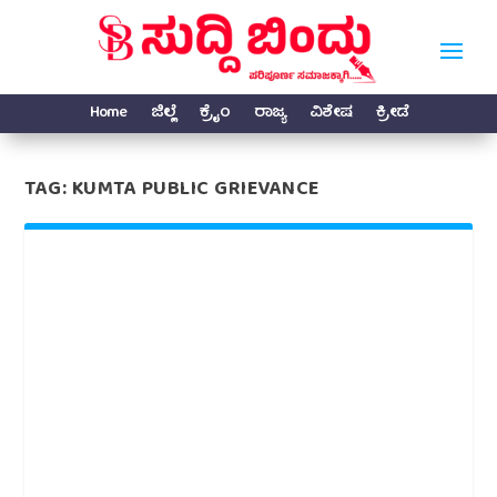
Home
ಜಿಲ್ಲೆ
ಕ್ರೈಂ
ರಾಜ್ಯ
ವಿಶೇಷ
ಕ್ರೀಡೆ
TAG:
KUMTA PUBLIC GRIEVANCE