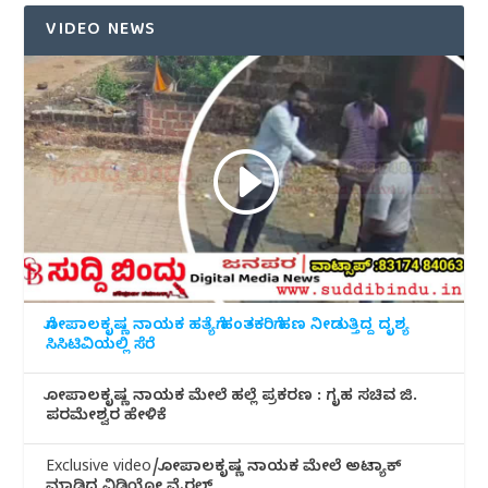
VIDEO NEWS
ಗೋಪಾಲಕೃಷ್ಣ ನಾಯಕ ಹತ್ಯೆಗೆ ಹಂತಕರಿಗೆ ಹಣ ನೀಡುತ್ತಿದ್ದ ದೃಶ್ಯ
ಸಿಸಿಟಿವಿಯಲ್ಲಿ ಸೆರೆ
ಗೋಪಾಲಕೃಷ್ಣ ನಾಯಕ ಮೇಲೆ ಹಲ್ಲೆ ಪ್ರಕರಣ : ಗೃಹ ಸಚಿವ ಜಿ.
ಪರಮೇಶ್ವರ ಹೇಳಿಕೆ
Exclusive video/ಗೋಪಾಲಕೃಷ್ಣ ನಾಯಕ ಮೇಲೆ ಅಟ್ಯಾಕ್