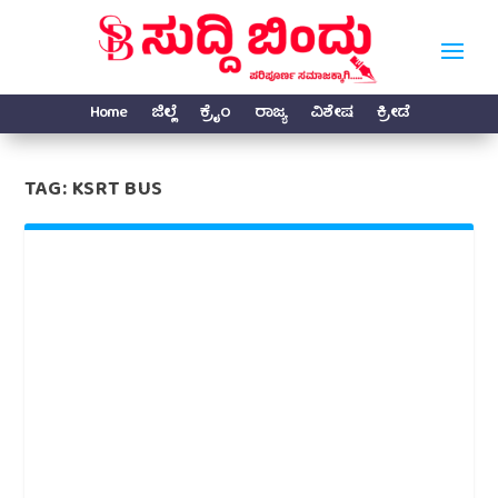
Home
ಜಿಲ್ಲೆ
ಕ್ರೈಂ
ರಾಜ್ಯ
ವಿಶೇಷ
ಕ್ರೀಡೆ
TAG:
KSRT BUS