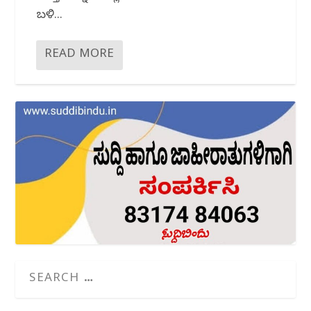
ಬಳಿ...
READ MORE