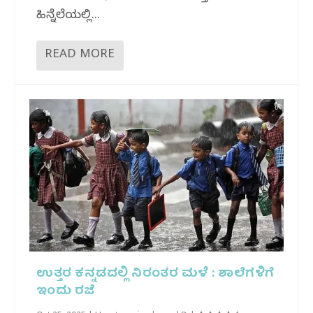
ಹಿನ್ನೆಲೆಯಲ್ಲಿ...
READ MORE
ಉತ್ತರ ಕನ್ನಡದಲ್ಲಿ ನಿರಂತರ ಮಳೆ : ಶಾಲೆಗಳಿಗೆ
ಇಂದು ರಜೆ