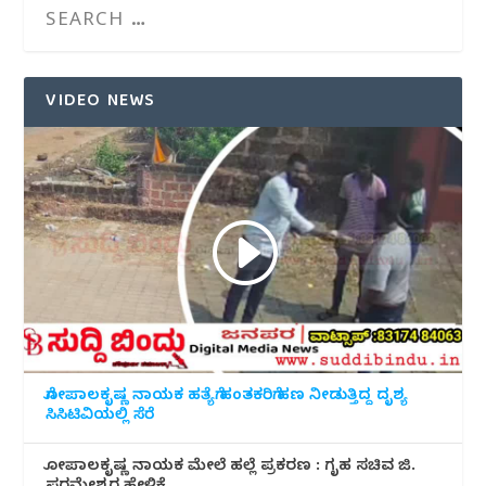
VIDEO NEWS
ಗೋಪಾಲಕೃಷ್ಣ ನಾಯಕ ಹತ್ಯೆಗೆ ಹಂತಕರಿಗೆ ಹಣ ನೀಡುತ್ತಿದ್ದ ದೃಶ್ಯ
ಸಿಸಿಟಿವಿಯಲ್ಲಿ ಸೆರೆ
ಗೋಪಾಲಕೃಷ್ಣ ನಾಯಕ ಮೇಲೆ ಹಲ್ಲೆ ಪ್ರಕರಣ : ಗೃಹ ಸಚಿವ ಜಿ.