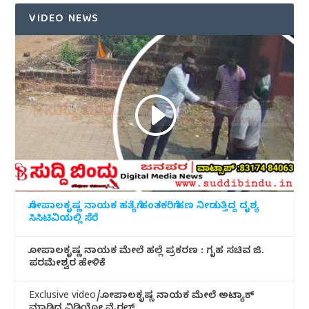
VIDEO NEWS
ಗೋಪಾಲಕೃಷ್ಣ ನಾಯಕ ಹತ್ಯೆಗೆ ಹಂತಕರಿಗೆ ಹಣ ನೀಡುತ್ತಿದ್ದ ದೃಶ್ಯ
ಸಿಸಿಟಿವಿಯಲ್ಲಿ ಸೆರೆ
ಗೋಪಾಲಕೃಷ್ಣ ನಾಯಕ ಮೇಲೆ ಹಲ್ಲೆ ಪ್ರಕರಣ : ಗೃಹ ಸಚಿವ ಜಿ.
ಪರಮೇಶ್ವರ ಹೇಳಿಕೆ
Exclusive video/ಗೋಪಾಲಕೃಷ್ಣ ನಾಯಕ ಮೇಲೆ ಅಟ್ಯಾಕ್