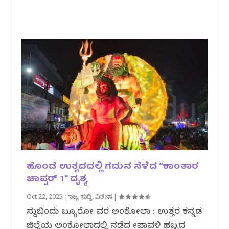
ಹೊಂಡೆ ಉತ್ಸವದಲ್ಲಿ ಗಮನ ಸೆಳೆದ “ಕಾಂತಾರ
ಚಾಪ್ಟರ್ 1″ ದೃಶ್ಯ
Oct 22, 2025
|
ರಾಜ್ಯ ಸುದ್ದಿ
,
ವಿಶೇಷ
|
ಸುದ್ದಿಬಿಂದು ಬ್ಯೂರೋ ವರದಿ ಅಂಕೋಲಾ : ಉತ್ತರ ಕನ್ನಡ
ಜಿಲ್ಲೆಯ ಅಂಕೋಲಾದಲ್ಲಿ ನಡೆದ ದೀಪಾವಳಿ ಹಬ್ಬದ