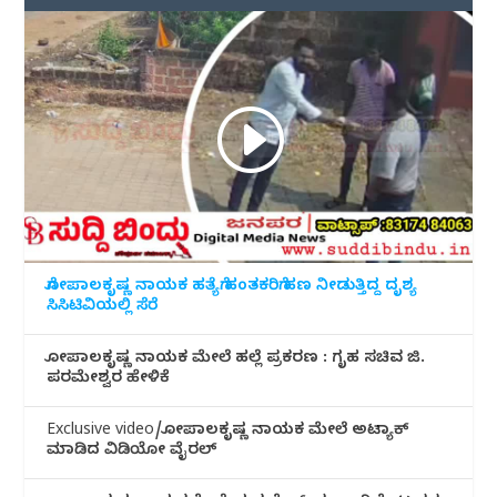
ಗೋಪಾಲಕೃಷ್ಣ ನಾಯಕ ಹತ್ಯೆಗೆ ಹಂತಕರಿಗೆ ಹಣ ನೀಡುತ್ತಿದ್ದ ದೃಶ್ಯ
ಸಿಸಿಟಿವಿಯಲ್ಲಿ ಸೆರೆ
ಗೋಪಾಲಕೃಷ್ಣ ನಾಯಕ ಮೇಲೆ ಹಲ್ಲೆ ಪ್ರಕರಣ : ಗೃಹ ಸಚಿವ ಜಿ.
ಪರಮೇಶ್ವರ ಹೇಳಿಕೆ
Exclusive video/ಗೋಪಾಲಕೃಷ್ಣ ನಾಯಕ ಮೇಲೆ ಅಟ್ಯಾಕ್
ಮಾಡಿದ ವಿಡಿಯೋ ವೈರಲ್