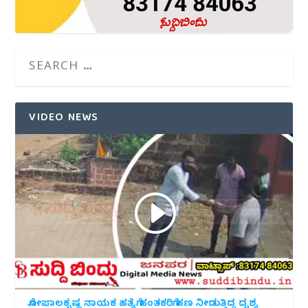
VIDEO NEWS
ಗೋಪಾಲಕೃಷ್ಣ ನಾಯಕ ಹತ್ಯೆಗೆ ಹಂತಕರಿಗೆ ಹಣ ನೀಡುತ್ತಿದ್ದ ದೃಶ್ಯ