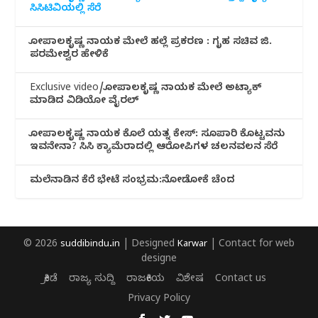
ಸಿಸಿಟಿವಿಯಲ್ಲಿ ಸೆರೆ
ಗೋಪಾಲಕೃಷ್ಣ ನಾಯಕ ಮೇಲೆ ಹಲ್ಲೆ ಪ್ರಕರಣ : ಗೃಹ ಸಚಿವ ಜಿ.
ಪರಮೇಶ್ವರ ಹೇಳಿಕೆ
Exclusive video/ಗೋಪಾಲಕೃಷ್ಣ ನಾಯಕ ಮೇಲೆ ಅಟ್ಯಾಕ್
ಮಾಡಿದ ವಿಡಿಯೋ ವೈರಲ್
ಗೋಪಾಲಕೃಷ್ಣ ನಾಯಕ ಕೊಲೆ ಯತ್ನ ಕೇಸ್: ಸೂಪಾರಿ ಕೊಟ್ಟವನು
ಇವನೇನಾ? ಸಿಸಿ ಕ್ಯಾಮೆರಾದಲ್ಲಿ ಆರೋಪಿಗಳ ಚಲನವಲನ ಸೆರೆ
ಮಲೆನಾಡಿ‌ನ ಕೆರೆ ಭೇಟೆ ಸಂಭ್ರಮ:ನೋಡೋಕೆ ಚೆಂದ
© 2026
suddibindu.in
| Designed
Karwar
| Contact for web
designe
ಕ್ರೀಡೆ
ರಾಜ್ಯ ಸುದ್ದಿ
ರಾಜಕೀಯ
ವಿಶೇಷ
Contact us
Privacy Policy