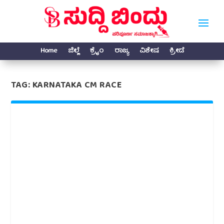
Home
ಜಿಲ್ಲೆ
ಕ್ರೈಂ
ರಾಜ್ಯ
ವಿಶೇಷ
ಕ್ರೀಡೆ
TAG:
KARNATAKA CM RACE