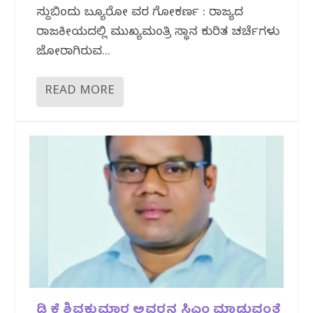
ಸುದ್ದಿಬಿಂದು ಬ್ಯೂರೋ ವರದಿ ಗೋಕರ್ಣ : ರಾಜ್ಯದ
ರಾಜಕೀಯದಲ್ಲಿ ಮುಖ್ಯಮಂತ್ರಿ ಸ್ಥಾನ ಕುರಿತ ಚರ್ಚೆಗಳು
ಜೋರಾಗಿರುವ...
READ MORE
ಡಿ ಕೆ ಶಿವಕುಮಾರ ಅವರನ್ನ ಸಿಎಂ ಮಾಡುವಂತೆ