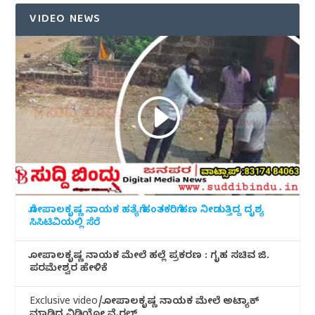
VIDEO NEWS
ಗೋಪಾಲಕೃಷ್ಣ ನಾಯಕ ಹತ್ಯೆಗೆ ಹಂತಕರಿಗೆ ಹಣ ನೀಡುತ್ತಿದ್ದ ದೃಶ್ಯ
ಸಿಸಿಟಿವಿಯಲ್ಲಿ ಸೆರೆ
ಗೋಪಾಲಕೃಷ್ಣ ನಾಯಕ ಮೇಲೆ ಹಲ್ಲೆ ಪ್ರಕರಣ : ಗೃಹ ಸಚಿವ ಜಿ.
ಪರಮೇಶ್ವರ ಹೇಳಿಕೆ
Exclusive video/ಗೋಪಾಲಕೃಷ್ಣ ನಾಯಕ ಮೇಲೆ ಅಟ್ಯಾಕ್