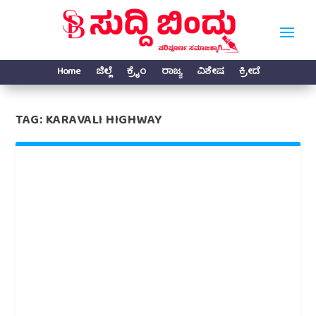
Home
ಜಿಲ್ಲೆ
ಕ್ರೈಂ
ರಾಜ್ಯ
ವಿಶೇಷ
ಕ್ರೀಡೆ
TAG:
KARAVALI HIGHWAY