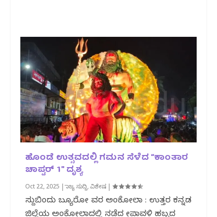
ಹೊಂಡೆ ಉತ್ಸವದಲ್ಲಿ ಗಮನ ಸೆಳೆದ “ಕಾಂತಾರ
ಚಾಪ್ಟರ್ 1″ ದೃಶ್ಯ
Oct 22, 2025
|
ರಾಜ್ಯ ಸುದ್ದಿ
,
ವಿಶೇಷ
|
ಸುದ್ದಿಬಿಂದು ಬ್ಯೂರೋ ವರದಿ ಅಂಕೋಲಾ : ಉತ್ತರ ಕನ್ನಡ
ಜಿಲ್ಲೆಯ ಅಂಕೋಲಾದಲ್ಲಿ ನಡೆದ ದೀಪಾವಳಿ ಹಬ್ಬದ