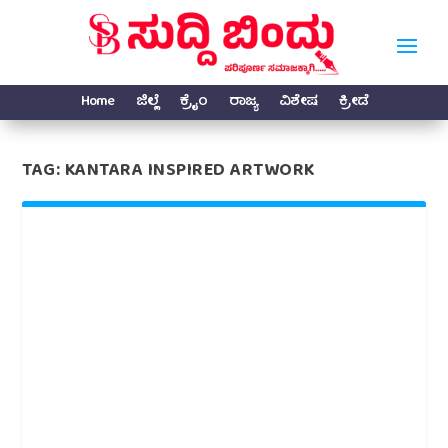
Home
ಜಿಲ್ಲೆ
ಕ್ರೈಂ
ರಾಜ್ಯ
ವಿಶೇಷ
ಕ್ರೀಡೆ
TAG:
KANTARA INSPIRED ARTWORK