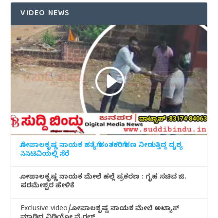
VIDEO NEWS
ಗೋಪಾಲಕೃಷ್ಣ ನಾಯಕ ಹತ್ಯೆಗೆ ಹಂತಕರಿಗೆ ಹಣ ನೀಡುತ್ತಿದ್ದ ದೃಶ್ಯ
ಸಿಸಿಟಿವಿಯಲ್ಲಿ ಸೆರೆ
ಗೋಪಾಲಕೃಷ್ಣ ನಾಯಕ ಮೇಲೆ ಹಲ್ಲೆ ಪ್ರಕರಣ : ಗೃಹ ಸಚಿವ ಜಿ.
ಪರಮೇಶ್ವರ ಹೇಳಿಕೆ
Exclusive video/ಗೋಪಾಲಕೃಷ್ಣ ನಾಯಕ ಮೇಲೆ ಅಟ್ಯಾಕ್