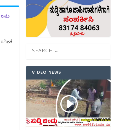
ಸೋನು
 ಸಂಗೀತ
VIDEO NEWS