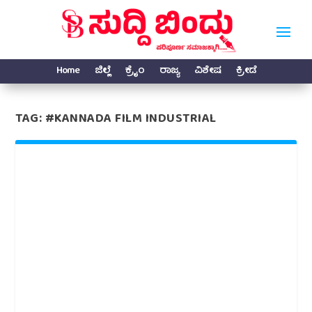
Home
ಜಿಲ್ಲೆ
ಕ್ರೈಂ
ರಾಜ್ಯ
ವಿಶೇಷ
ಕ್ರೀಡೆ
TAG:
#KANNADA FILM INDUSTRIAL