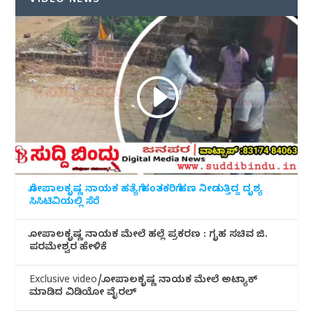
VIDEO NEWS
ಗೋಪಾಲಕೃಷ್ಣ ನಾಯಕ ಹತ್ಯೆಗೆ ಹಂತಕರಿಗೆ ಹಣ ನೀಡುತ್ತಿದ್ದ ದೃಶ್ಯ
ಸಿಸಿಟಿವಿಯಲ್ಲಿ ಸೆರೆ
ಗೋಪಾಲಕೃಷ್ಣ ನಾಯಕ ಮೇಲೆ ಹಲ್ಲೆ ಪ್ರಕರಣ : ಗೃಹ ಸಚಿವ ಜಿ.
ಪರಮೇಶ್ವರ ಹೇಳಿಕೆ
Exclusive video/ಗೋಪಾಲಕೃಷ್ಣ ನಾಯಕ ಮೇಲೆ ಅಟ್ಯಾಕ್
ಮಾಡಿದ ವಿಡಿಯೋ ವೈರಲ್