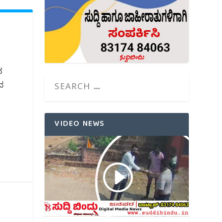
ನ
ದ
VIDEO NEWS