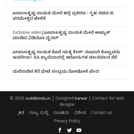
ಗೋಪಾಲಕೃಷ್ಣ ನಾಯಕ ಮೇಲೆ ಹಲ್ಲೆ ಪ್ರಕರಣ : ಗೃಹ ಸಚಿವ ಜಿ.
ಪರಮೇಶ್ವರ ಹೇಳಿಕೆ
Exclusive video/ಗೋಪಾಲಕೃಷ್ಣ ನಾಯಕ ಮೇಲೆ ಅಟ್ಯಾಕ್
ಮಾಡಿದ ವಿಡಿಯೋ ವೈರಲ್
ಗೋಪಾಲಕೃಷ್ಣ ನಾಯಕ ಕೊಲೆ ಯತ್ನ ಕೇಸ್: ಸೂಪಾರಿ ಕೊಟ್ಟವನು
ಇವನೇನಾ? ಸಿಸಿ ಕ್ಯಾಮೆರಾದಲ್ಲಿ ಆರೋಪಿಗಳ ಚಲನವಲನ ಸೆರೆ
ಮಲೆನಾಡಿ‌ನ ಕೆರೆ ಭೇಟೆ ಸಂಭ್ರಮ:ನೋಡೋಕೆ ಚೆಂದ
© 2026
suddibindu.in
| Designed
Karwar
| Contact for web
designe
ಕ್ರೀಡೆ
ರಾಜ್ಯ ಸುದ್ದಿ
ರಾಜಕೀಯ
ವಿಶೇಷ
Contact us
Privacy Policy