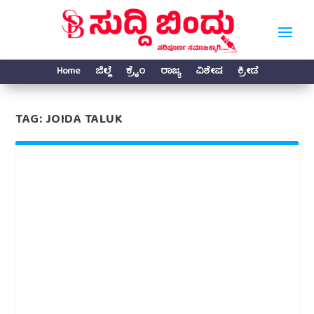
Home
ಜಿಲ್ಲೆ
ಕ್ರೈಂ
ರಾಜ್ಯ
ವಿಶೇಷ
ಕ್ರೀಡೆ
TAG:
JOIDA TALUK