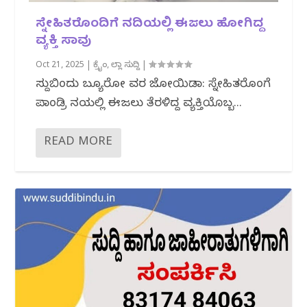
ಸ್ನೇಹಿತರೊಂದಿಗೆ ನದಿಯಲ್ಲಿ ಈಜಲು ಹೋಗಿದ್ದ
ವ್ಯಕ್ತಿ ಸಾವು
Oct 21, 2025
|
ಕ್ರೈಂ
,
ಜಿಲ್ಲಾ ಸುದ್ದಿ
|
ಸುದ್ದಿಬಿಂದು ಬ್ಯೂರೋ ವರದಿ ಜೋಯಿಡಾ: ಸ್ನೇಹಿತರೊಂದಿಗೆ
ಪಾಂಡ್ರಿ ನದಿಯಲ್ಲಿ ಈಜಲು ತೆರಳಿದ್ದ ವ್ಯಕ್ತಿಯೊಬ್ಬ...
READ MORE