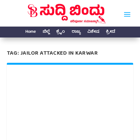
Home
ಜಿಲ್ಲೆ
ಕ್ರೈಂ
ರಾಜ್ಯ
ವಿಶೇಷ
ಕ್ರೀಡೆ
TAG:
JAILOR ATTACKED IN KARWAR