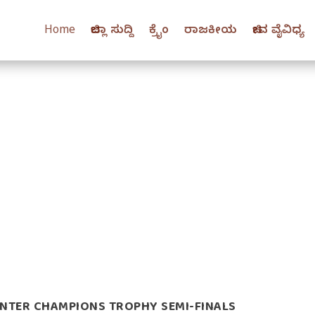
Home
ಜಿಲ್ಲಾ ಸುದ್ದಿ
ಕ್ರೈಂ
ರಾಜಕೀಯ
ಜೀವ ವೈವಿಧ್ಯ
 ENTER CHAMPIONS TROPHY SEMI-FINALS