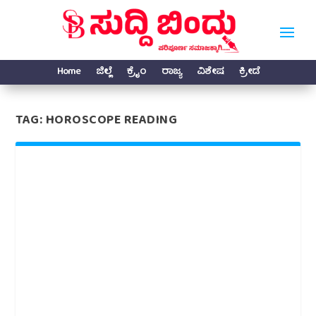
Home
ಜಿಲ್ಲೆ
ಕ್ರೈಂ
ರಾಜ್ಯ
ವಿಶೇಷ
ಕ್ರೀಡೆ
TAG:
HOROSCOPE READING