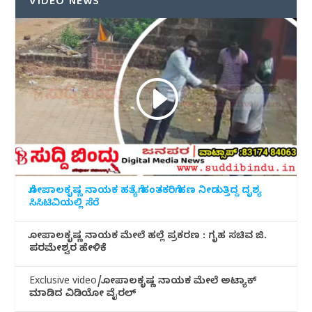
VIDEO NEWS
ಗೋಪಾಲಕೃಷ್ಣ ನಾಯಕ ಹತ್ಯೆಗೆ ಹಂತಕರಿಗೆ ಹಣ ನೀಡುತ್ತಿದ್ದ ದೃಶ್ಯ
ಸಿಸಿಟಿವಿಯಲ್ಲಿ ಸೆರೆ
ಗೋಪಾಲಕೃಷ್ಣ ನಾಯಕ ಮೇಲೆ ಹಲ್ಲೆ ಪ್ರಕರಣ : ಗೃಹ ಸಚಿವ ಜಿ.
ಪರಮೇಶ್ವರ ಹೇಳಿಕೆ
Exclusive video/ಗೋಪಾಲಕೃಷ್ಣ ನಾಯಕ ಮೇಲೆ ಅಟ್ಯಾಕ್
ಮಾಡಿದ ವಿಡಿಯೋ ವೈರಲ್