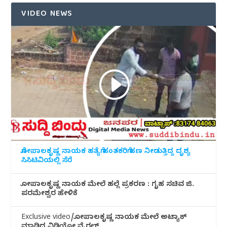
VIDEO NEWS
ಗೋಪಾಲಕೃಷ್ಣ ನಾಯಕ ಹತ್ಯೆಗೆ ಹಂತಕರಿಗೆ ಹಣ ನೀಡುತ್ತಿದ್ದ ದೃಶ್ಯ
ಸಿಸಿಟಿವಿಯಲ್ಲಿ ಸೆರೆ
ಗೋಪಾಲಕೃಷ್ಣ ನಾಯಕ ಮೇಲೆ ಹಲ್ಲೆ ಪ್ರಕರಣ : ಗೃಹ ಸಚಿವ ಜಿ.
ಪರಮೇಶ್ವರ ಹೇಳಿಕೆ
Exclusive video/ಗೋಪಾಲಕೃಷ್ಣ ನಾಯಕ ಮೇಲೆ ಅಟ್ಯಾಕ್