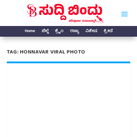
Home
ಜಿಲ್ಲೆ
ಕ್ರೈಂ
ರಾಜ್ಯ
ವಿಶೇಷ
ಕ್ರೀಡೆ
TAG:
HONNAVAR VIRAL PHOTO