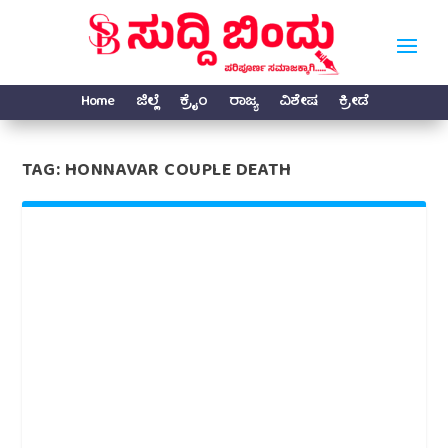
Home
ಜಿಲ್ಲೆ
ಕ್ರೈಂ
ರಾಜ್ಯ
ವಿಶೇಷ
ಕ್ರೀಡೆ
TAG:
HONNAVAR COUPLE DEATH