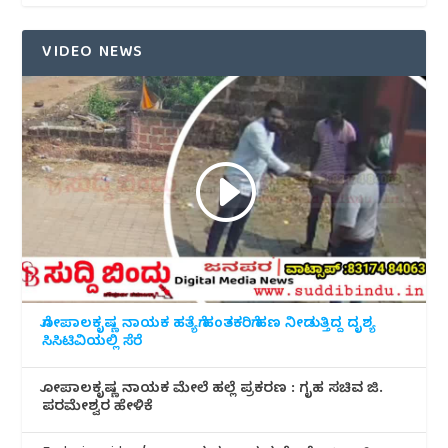
VIDEO NEWS
ಗೋಪಾಲಕೃಷ್ಣ ನಾಯಕ ಹತ್ಯೆಗೆ ಹಂತಕರಿಗೆ ಹಣ ನೀಡುತ್ತಿದ್ದ ದೃಶ್ಯ
ಸಿಸಿಟಿವಿಯಲ್ಲಿ ಸೆರೆ
ಗೋಪಾಲಕೃಷ್ಣ ನಾಯಕ ಮೇಲೆ ಹಲ್ಲೆ ಪ್ರಕರಣ : ಗೃಹ ಸಚಿವ ಜಿ.
ಪರಮೇಶ್ವರ ಹೇಳಿಕೆ