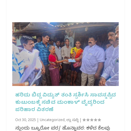
ಹರಿದು ಬಿದ್ದ ವಿದ್ಯುತ್ ತಂತಿ ಸ್ಪರ್ಶಿಸಿ ಸಾವನ್ನಪ್ಪಿದ
ಕುಟುಂಬಕ್ಕೆ ಸಚಿವ ಮಂಕಾಳ್‌ ವೈದ್ಯರಿಂದ
ಪರಿಹಾರ ವಿತರಣೆ
Oct 30, 2025
|
Uncategorized
,
ಜಿಲ್ಲಾ ಸುದ್ದಿ
|
ಸುದ್ದಿಂದು ಬ್ಯೂರೋ ವರದಿ/ ಹೊನ್ನಾವರ: ಕಳೆದ ಕೆಲವು