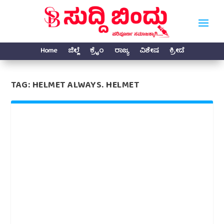
Home
ಜಿಲ್ಲೆ
ಕ್ರೈಂ
ರಾಜ್ಯ
ವಿಶೇಷ
ಕ್ರೀಡೆ
TAG:
HELMET ALWAYS. HELMET