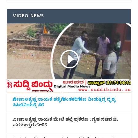
VIDEO NEWS
ಗೋಪಾಲಕೃಷ್ಣ ನಾಯಕ ಹತ್ಯೆಗೆ ಹಂತಕರಿಗೆ ಹಣ ನೀಡುತ್ತಿದ್ದ ದೃಶ್ಯ
ಸಿಸಿಟಿವಿಯಲ್ಲಿ ಸೆರೆ
ಗೋಪಾಲಕೃಷ್ಣ ನಾಯಕ ಮೇಲೆ ಹಲ್ಲೆ ಪ್ರಕರಣ : ಗೃಹ ಸಚಿವ ಜಿ.
ಪರಮೇಶ್ವರ ಹೇಳಿಕೆ