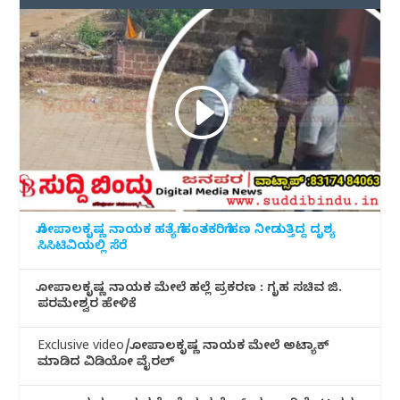
ಗೋಪಾಲಕೃಷ್ಣ ನಾಯಕ ಹತ್ಯೆಗೆ ಹಂತಕರಿಗೆ ಹಣ ನೀಡುತ್ತಿದ್ದ ದೃಶ್ಯ
ಸಿಸಿಟಿವಿಯಲ್ಲಿ ಸೆರೆ
ಗೋಪಾಲಕೃಷ್ಣ ನಾಯಕ ಮೇಲೆ ಹಲ್ಲೆ ಪ್ರಕರಣ : ಗೃಹ ಸಚಿವ ಜಿ.
ಪರಮೇಶ್ವರ ಹೇಳಿಕೆ
Exclusive video/ಗೋಪಾಲಕೃಷ್ಣ ನಾಯಕ ಮೇಲೆ ಅಟ್ಯಾಕ್
ಮಾಡಿದ ವಿಡಿಯೋ ವೈರಲ್