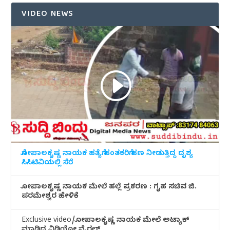
VIDEO NEWS
ಗೋಪಾಲಕೃಷ್ಣ ನಾಯಕ ಹತ್ಯೆಗೆ ಹಂತಕರಿಗೆ ಹಣ ನೀಡುತ್ತಿದ್ದ ದೃಶ್ಯ
ಸಿಸಿಟಿವಿಯಲ್ಲಿ ಸೆರೆ
ಗೋಪಾಲಕೃಷ್ಣ ನಾಯಕ ಮೇಲೆ ಹಲ್ಲೆ ಪ್ರಕರಣ : ಗೃಹ ಸಚಿವ ಜಿ.
ಪರಮೇಶ್ವರ ಹೇಳಿಕೆ
Exclusive video/ಗೋಪಾಲಕೃಷ್ಣ ನಾಯಕ ಮೇಲೆ ಅಟ್ಯಾಕ್