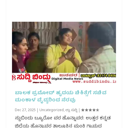
ಬಾಲಕ ಪ್ರಮೋದ್ ಹೃದಯ ಚಿಕಿತ್ಸೆಗೆ ಸಚಿವ
ಮಂಕಾಳ ವೈದ್ಯರಿಂದ ನೆರವು
Dec 27, 2025
|
Uncategorized
,
ಜಿಲ್ಲಾ ಸುದ್ದಿ
|
ಸುದ್ದಿಬಿಂದು ಬ್ಯೂರೋ ವರದಿ ಹೊನ್ನಾವರ: ಉತ್ತರ ಕನ್ನಡ
ಜಿಲ್ಲೆಯ ಹೊನ್ನಾವರ ತಾಲ್ಲೂಕಿನ ಮಂಕಿ ಗ್ರಾಮದ