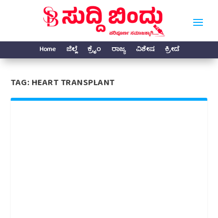
Home
ಜಿಲ್ಲೆ
ಕ್ರೈಂ
ರಾಜ್ಯ
ವಿಶೇಷ
ಕ್ರೀಡೆ
TAG:
HEART TRANSPLANT