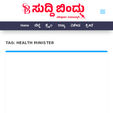
Home
ಜಿಲ್ಲೆ
ಕ್ರೈಂ
ರಾಜ್ಯ
ವಿಶೇಷ
ಕ್ರೀಡೆ
TAG:
HEALTH MINISTER