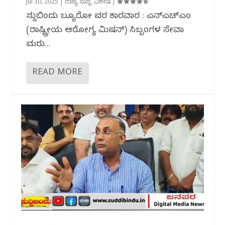
Jul 30, 2025
|
ರಾಜ್ಯ ಸುದ್ದಿ
,
ವಿಶೇಷ
|
ಸುದ್ದಿಬಿಂದು ಬ್ಯೂರೋ ವರದಿ ಕಾರವಾರ : ಎನ್ಎಚ್‌ಎಂ
(ರಾಷ್ಟ್ರೀಯ ಆರೋಗ್ಯ ಮಿಷನ್) ಸಿಬ್ಬಂದಿಗಳ ಸೇವಾ
ಮರು...
READ MORE