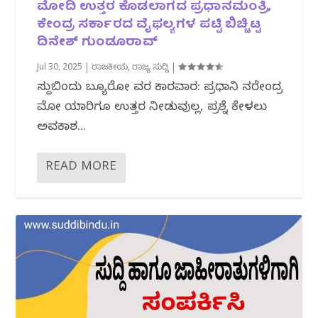
ಮೋದಿ ಉತ್ತರ ಕೊಡಲಾಗದ ಪ್ರಧಾನಮಂತ್ರಿ,
ಕೇಂದ್ರ ಸರ್ಕಾರದ ವೈಫಲ್ಯಗಳ ಪಟ್ಟಿ ಬಿಚ್ಚಿಟ್ಟ
ದಿನೇಶ್ ಗುಂಡೂರಾವ್
Jul 30, 2025
|
ರಾಜಕೀಯ
,
ರಾಜ್ಯ ಸುದ್ದಿ
|
ಸುದ್ದಿಬಿಂದು ಬ್ಯೂರೋ ವರದಿ ಕಾರವಾರ: ಪ್ರಧಾನಿ ನರೇಂದ್ರ
ಮೋದಿ ಯಾರಿಗೂ ಉತ್ತರ ನೀಡುವುದಿಲ್ಲ, ಪ್ರಶ್ನೆ ಕೇಳಲು
ಅವಕಾಶ...
READ MORE