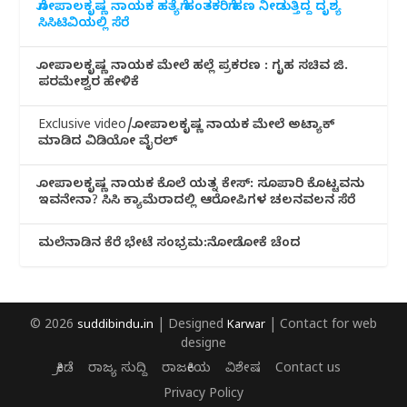
ಗೋಪಾಲಕೃಷ್ಣ ನಾಯಕ ಹತ್ಯೆಗೆ ಹಂತಕರಿಗೆ ಹಣ ನೀಡುತ್ತಿದ್ದ ದೃಶ್ಯ
ಸಿಸಿಟಿವಿಯಲ್ಲಿ ಸೆರೆ
ಗೋಪಾಲಕೃಷ್ಣ ನಾಯಕ ಮೇಲೆ ಹಲ್ಲೆ ಪ್ರಕರಣ : ಗೃಹ ಸಚಿವ ಜಿ.
ಪರಮೇಶ್ವರ ಹೇಳಿಕೆ
Exclusive video/ಗೋಪಾಲಕೃಷ್ಣ ನಾಯಕ ಮೇಲೆ ಅಟ್ಯಾಕ್
ಮಾಡಿದ ವಿಡಿಯೋ ವೈರಲ್
ಗೋಪಾಲಕೃಷ್ಣ ನಾಯಕ ಕೊಲೆ ಯತ್ನ ಕೇಸ್: ಸೂಪಾರಿ ಕೊಟ್ಟವನು
ಇವನೇನಾ? ಸಿಸಿ ಕ್ಯಾಮೆರಾದಲ್ಲಿ ಆರೋಪಿಗಳ ಚಲನವಲನ ಸೆರೆ
ಮಲೆನಾಡಿ‌ನ ಕೆರೆ ಭೇಟೆ ಸಂಭ್ರಮ:ನೋಡೋಕೆ ಚೆಂದ
© 2026
suddibindu.in
| Designed
Karwar
| Contact for web
designe
ಕ್ರೀಡೆ
ರಾಜ್ಯ ಸುದ್ದಿ
ರಾಜಕೀಯ
ವಿಶೇಷ
Contact us
Privacy Policy