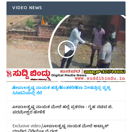
VIDEO NEWS
ಗೋಪಾಲಕೃಷ್ಣ ನಾಯಕ ಹತ್ಯೆಗೆ ಹಂತಕರಿಗೆ ಹಣ ನೀಡುತ್ತಿದ್ದ ದೃಶ್ಯ
ಸಿಸಿಟಿವಿಯಲ್ಲಿ ಸೆರೆ
ಗೋಪಾಲಕೃಷ್ಣ ನಾಯಕ ಮೇಲೆ ಹಲ್ಲೆ ಪ್ರಕರಣ : ಗೃಹ ಸಚಿವ ಜಿ.
ಪರಮೇಶ್ವರ ಹೇಳಿಕೆ
Exclusive video/ಗೋಪಾಲಕೃಷ್ಣ ನಾಯಕ ಮೇಲೆ ಅಟ್ಯಾಕ್