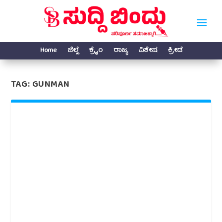
Home
ಜಿಲ್ಲೆ
ಕ್ರೈಂ
ರಾಜ್ಯ
ವಿಶೇಷ
ಕ್ರೀಡೆ
TAG:
GUNMAN