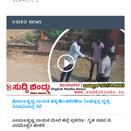
VIDEO NEWS
ಗೋಪಾಲಕೃಷ್ಣ ನಾಯಕ ಹತ್ಯೆಗೆ ಹಂತಕರಿಗೆ ಹಣ ನೀಡುತ್ತಿದ್ದ ದೃಶ್ಯ
ಸಿಸಿಟಿವಿಯಲ್ಲಿ ಸೆರೆ
ಗೋಪಾಲಕೃಷ್ಣ ನಾಯಕ ಮೇಲೆ ಹಲ್ಲೆ ಪ್ರಕರಣ : ಗೃಹ ಸಚಿವ ಜಿ.
ಪರಮೇಶ್ವರ ಹೇಳಿಕೆ