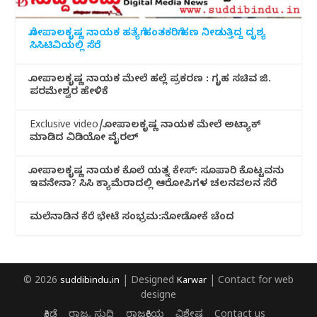
ಗೋಪಾಲಕೃಷ್ಣ ನಾಯಕ ಹತ್ಯೆಗೆ ಹಂತಕರಿಗೆ ಹಣ ನೀಡುತ್ತಿದ್ದ ದೃಶ್ಯ
ಸಿಸಿಟಿವಿಯಲ್ಲಿ ಸೆರೆ
ಗೋಪಾಲಕೃಷ್ಣ ನಾಯಕ ಮೇಲೆ ಹಲ್ಲೆ ಪ್ರಕರಣ : ಗೃಹ ಸಚಿವ ಜಿ.
ಪರಮೇಶ್ವರ ಹೇಳಿಕೆ
Exclusive video/ಗೋಪಾಲಕೃಷ್ಣ ನಾಯಕ ಮೇಲೆ ಅಟ್ಯಾಕ್
ಮಾಡಿದ ವಿಡಿಯೋ ವೈರಲ್
ಗೋಪಾಲಕೃಷ್ಣ ನಾಯಕ ಕೊಲೆ ಯತ್ನ ಕೇಸ್: ಸೂಪಾರಿ ಕೊಟ್ಟವನು
ಇವನೇನಾ? ಸಿಸಿ ಕ್ಯಾಮೆರಾದಲ್ಲಿ ಆರೋಪಿಗಳ ಚಲನವಲನ ಸೆರೆ
ಮಲೆನಾಡಿ‌ನ ಕೆರೆ ಭೇಟೆ ಸಂಭ್ರಮ:ನೋಡೋಕೆ ಚೆಂದ
© 2026
suddibindu.in
| Designed
Karwar
| Contact for web
designe
ಕ್ರೀಡೆ
ರಾಜ್ಯ ಸುದ್ದಿ
ರಾಜಕೀಯ
ವಿಶೇಷ
Contact us