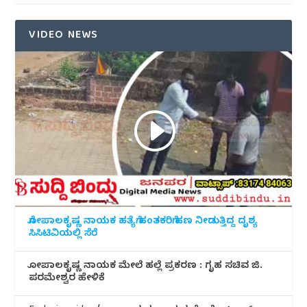
VIDEO NEWS
ಗೋಪಾಲಕೃಷ್ಣ ನಾಯಕ ಹತ್ಯೆಗೆ ಹಂತಕರಿಗೆ ಹಣ ನೀಡುತ್ತಿದ್ದ ದೃಶ್ಯ
ಸಿಸಿಟಿವಿಯಲ್ಲಿ ಸೆರೆ
ಗೋಪಾಲಕೃಷ್ಣ ನಾಯಕ ಮೇಲೆ ಹಲ್ಲೆ ಪ್ರಕರಣ : ಗೃಹ ಸಚಿವ ಜಿ.
ಪರಮೇಶ್ವರ ಹೇಳಿಕೆ