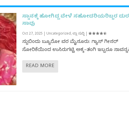
ಸ್ನಾನಕ್ಕೆ ಹೋಗಿದ್ದ ವೇಳೆ ಸಹೋದರಿಯರಿಬ್ಬರ ದು
ಸಾವು
Oct 27, 2025
|
Uncategorized
,
ಜಿಲ್ಲಾ ಸುದ್ದಿ
|
ಸುದ್ದಿಬಿಂದು ಬ್ಯೂರೋ ವರದಿ ಮೈಸೂರು: ಗ್ಯಾಸ್ ಗೀಸರ್
ಸೋರಿಕೆಯಿಂದ ಉಸಿರುಗಟ್ಟಿ ಅಕ್ಕ–ತಂಗಿ ಇಬ್ಬರೂ ಸಾವನ್ನಪ್ಪ
READ MORE