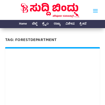
Home
ಜಿಲ್ಲೆ
ಕ್ರೈಂ
ರಾಜ್ಯ
ವಿಶೇಷ
ಕ್ರೀಡೆ
TAG:
FORESTDEPARTMENT