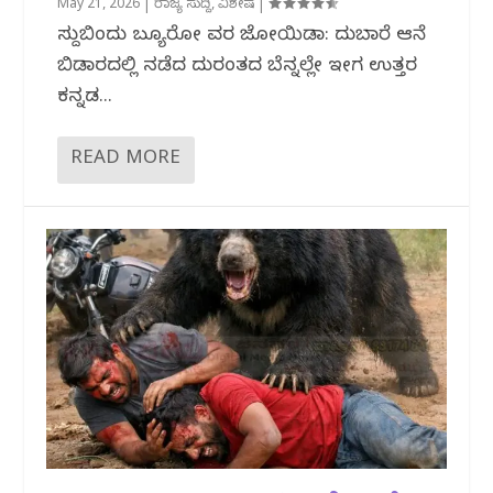
May 21, 2026
|
ರಾಜ್ಯ ಸುದ್ದಿ
,
ವಿಶೇಷ
|
ಸುದ್ದಿಬಿಂದು ಬ್ಯೂರೋ ವರದಿ ಜೋಯಿಡಾ: ದುಬಾರೆ ಆನೆ
ಬಿಡಾರದಲ್ಲಿ ನಡೆದ ದುರಂತದ ಬೆನ್ನಲ್ಲೇ ಇದೀಗ ಉತ್ತರ
ಕನ್ನಡ...
READ MORE