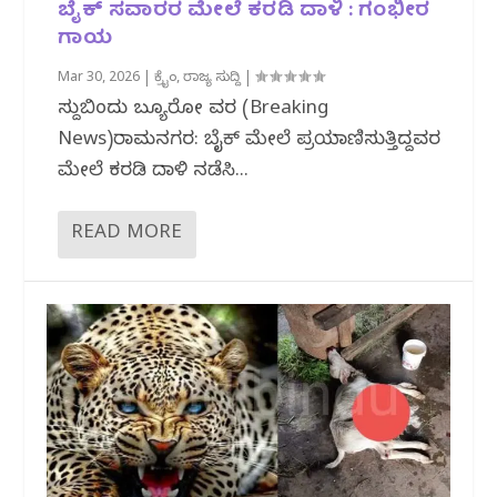
ಬೈಕ್ ಸವಾರರ ಮೇಲೆ ಕರಡಿ ದಾಳಿ : ಗಂಭೀರ
ಗಾಯ
Mar 30, 2026
|
ಕ್ರೈಂ
,
ರಾಜ್ಯ ಸುದ್ದಿ
|
ಸುದ್ದಿಬಿಂದು ಬ್ಯೂರೋ ವರದಿ (Breaking
News)ರಾಮನಗರ: ಬೈಕ್ ಮೇಲೆ ಪ್ರಯಾಣಿಸುತ್ತಿದ್ದವರ
ಮೇಲೆ ಕರಡಿ‌ ದಾಳಿ ನಡೆಸಿ‌...
READ MORE