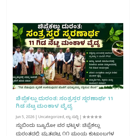
ಚಿಪ್ಪೆಕಲ್ಲು ದುರಂತ: ಸಂತ್ರಸ್ತರ ಸ್ಮರಣಾರ್ಥ 11
ಗಿಡ ನೆಟ್ಟ ಮಂಕಾಳ ವೈದ್ಯ
Jun 5, 2026
|
Uncategorized
,
ಜಿಲ್ಲಾ ಸುದ್ದಿ
|
ಸುದ್ದಿಬಿಂದು ಬ್ಯೂರೋ ವರದಿ ಭಟ್ಕಳ: ಚಿಪ್ಪೆಕಲ್ಲು
ದುರಂತದಲ್ಲಿ ಮೃತಪಟ್ಟ ೧೧ ಮಂದಿಯ ಕುಟುಂಬಗಳ