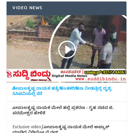
VIDEO NEWS
ಗೋಪಾಲಕೃಷ್ಣ ನಾಯಕ ಹತ್ಯೆಗೆ ಹಂತಕರಿಗೆ ಹಣ ನೀಡುತ್ತಿದ್ದ ದೃಶ್ಯ
ಸಿಸಿಟಿವಿಯಲ್ಲಿ ಸೆರೆ
ಗೋಪಾಲಕೃಷ್ಣ ನಾಯಕ ಮೇಲೆ ಹಲ್ಲೆ ಪ್ರಕರಣ : ಗೃಹ ಸಚಿವ ಜಿ.
ಪರಮೇಶ್ವರ ಹೇಳಿಕೆ
Exclusive video/ಗೋಪಾಲಕೃಷ್ಣ ನಾಯಕ ಮೇಲೆ ಅಟ್ಯಾಕ್