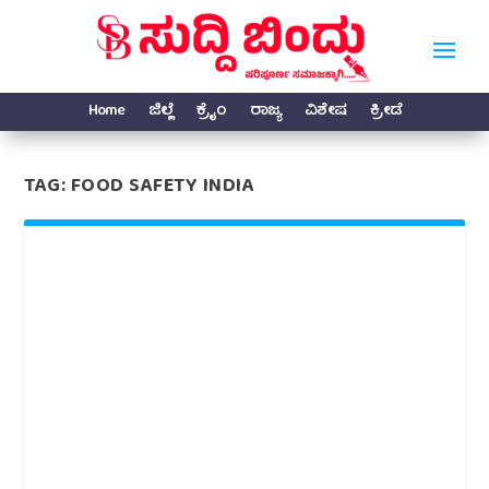
Home
ಜಿಲ್ಲೆ
ಕ್ರೈಂ
ರಾಜ್ಯ
ವಿಶೇಷ
ಕ್ರೀಡೆ
TAG:
FOOD SAFETY INDIA