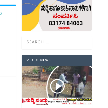
ು
ು
..
VIDEO NEWS