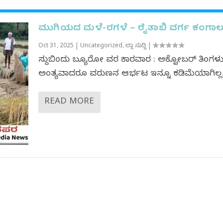
ಮುಗಿಯದ ಮಳೆ-ರಗಳೆ – ರೈತಾಬಿ ವರ್ಗ ಕಂಗಾಲ
Oct 31, 2025
|
Uncategorized
,
ಜಿಲ್ಲಾ ಸುದ್ದಿ
|
ಸುದ್ದಿಬಿಂದು ಬ್ಯೂರೋ ವರದಿ ಕಾರವಾರ : ಅಕ್ಟೋಬರ್ ತಿಂಗಳ
ಅಂತ್ಯವಾದರೂ ವರುಣನ ಆರ್ಭಟ ಇನ್ನೂ ಕಡಿಮೆಯಾಗಿಲ್ಲ..
READ MORE