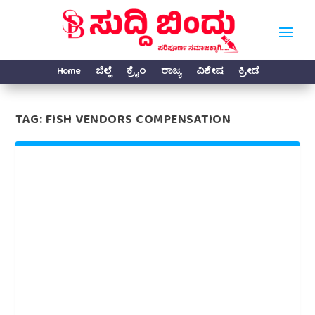
Home
ಜಿಲ್ಲೆ
ಕ್ರೈಂ
ರಾಜ್ಯ
ವಿಶೇಷ
ಕ್ರೀಡೆ
TAG:
FISH VENDORS COMPENSATION