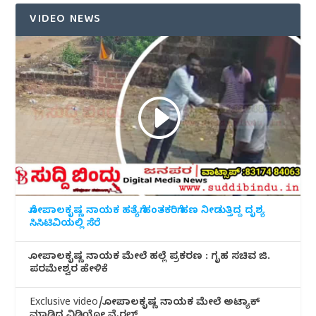
VIDEO NEWS
ಗೋಪಾಲಕೃಷ್ಣ ನಾಯಕ ಹತ್ಯೆಗೆ ಹಂತಕರಿಗೆ ಹಣ ನೀಡುತ್ತಿದ್ದ ದೃಶ್ಯ
ಸಿಸಿಟಿವಿಯಲ್ಲಿ ಸೆರೆ
ಗೋಪಾಲಕೃಷ್ಣ ನಾಯಕ ಮೇಲೆ ಹಲ್ಲೆ ಪ್ರಕರಣ : ಗೃಹ ಸಚಿವ ಜಿ.
ಪರಮೇಶ್ವರ ಹೇಳಿಕೆ
Exclusive video/ಗೋಪಾಲಕೃಷ್ಣ ನಾಯಕ ಮೇಲೆ ಅಟ್ಯಾಕ್