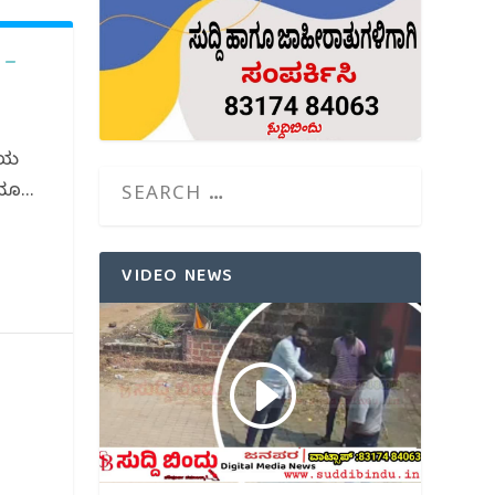
 –
ಲೆಯ
ೂ...
VIDEO NEWS