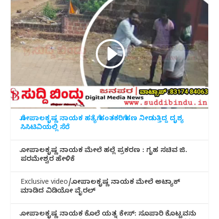
ಗೋಪಾಲಕೃಷ್ಣ ನಾಯಕ ಹತ್ಯೆಗೆ ಹಂತಕರಿಗೆ ಹಣ ನೀಡುತ್ತಿದ್ದ ದೃಶ್ಯ
ಸಿಸಿಟಿವಿಯಲ್ಲಿ ಸೆರೆ
ಗೋಪಾಲಕೃಷ್ಣ ನಾಯಕ ಮೇಲೆ ಹಲ್ಲೆ ಪ್ರಕರಣ : ಗೃಹ ಸಚಿವ ಜಿ.
ಪರಮೇಶ್ವರ ಹೇಳಿಕೆ
Exclusive video/ಗೋಪಾಲಕೃಷ್ಣ ನಾಯಕ ಮೇಲೆ ಅಟ್ಯಾಕ್
ಮಾಡಿದ ವಿಡಿಯೋ ವೈರಲ್
ಗೋಪಾಲಕೃಷ್ಣ ನಾಯಕ ಕೊಲೆ ಯತ್ನ ಕೇಸ್: ಸೂಪಾರಿ ಕೊಟ್ಟವನು