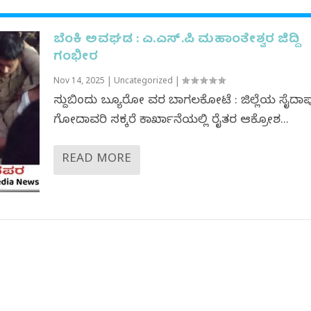
ಬೆಂಕಿ ಅವಘಡ : ಎ.ಎಸ್.ಪಿ ಮಹಾಂತೇಶ್ವರ ಜಿದ್ದಿ
ಗಂಭೀರ
Nov 14, 2025
|
Uncategorized
|
ಸುದ್ದಿಬಿಂದು ಬ್ಯೂರೋ ವರದಿ ಬಾಗಲಕೋಟೆ : ಜಿಲ್ಲೆಯ ಸೈದಾ
ಗೋದಾವರಿ ಸಕ್ಕರೆ ಕಾರ್ಖಾನೆಯಲ್ಲಿ ರೈತರ ಆಕ್ರೋಶ...
READ MORE