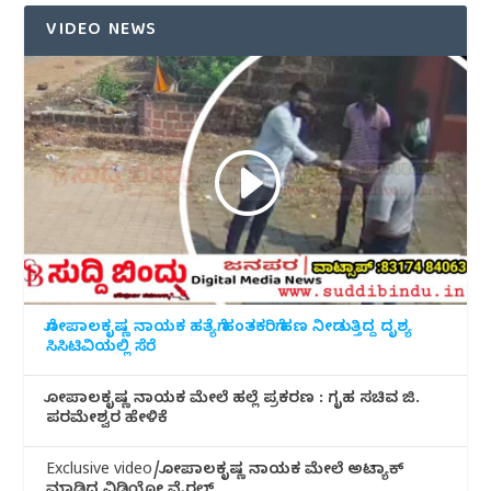
VIDEO NEWS
ಗೋಪಾಲಕೃಷ್ಣ ನಾಯಕ ಹತ್ಯೆಗೆ ಹಂತಕರಿಗೆ ಹಣ ನೀಡುತ್ತಿದ್ದ ದೃಶ್ಯ
ಸಿಸಿಟಿವಿಯಲ್ಲಿ ಸೆರೆ
ಗೋಪಾಲಕೃಷ್ಣ ನಾಯಕ ಮೇಲೆ ಹಲ್ಲೆ ಪ್ರಕರಣ : ಗೃಹ ಸಚಿವ ಜಿ.
ಪರಮೇಶ್ವರ ಹೇಳಿಕೆ
Exclusive video/ಗೋಪಾಲಕೃಷ್ಣ ನಾಯಕ ಮೇಲೆ ಅಟ್ಯಾಕ್