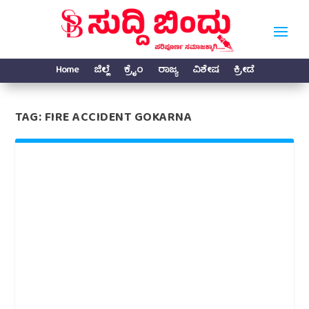
Home
ಜಿಲ್ಲೆ
ಕ್ರೈಂ
ರಾಜ್ಯ
ವಿಶೇಷ
ಕ್ರೀಡೆ
TAG:
FIRE ACCIDENT GOKARNA