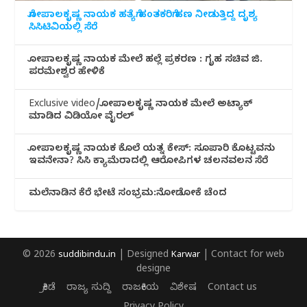
ಗೋಪಾಲಕೃಷ್ಣ ನಾಯಕ ಹತ್ಯೆಗೆ ಹಂತಕರಿಗೆ ಹಣ ನೀಡುತ್ತಿದ್ದ ದೃಶ್ಯ
ಸಿಸಿಟಿವಿಯಲ್ಲಿ ಸೆರೆ
ಗೋಪಾಲಕೃಷ್ಣ ನಾಯಕ ಮೇಲೆ ಹಲ್ಲೆ ಪ್ರಕರಣ : ಗೃಹ ಸಚಿವ ಜಿ.
ಪರಮೇಶ್ವರ ಹೇಳಿಕೆ
Exclusive video/ಗೋಪಾಲಕೃಷ್ಣ ನಾಯಕ ಮೇಲೆ ಅಟ್ಯಾಕ್
ಮಾಡಿದ ವಿಡಿಯೋ ವೈರಲ್
ಗೋಪಾಲಕೃಷ್ಣ ನಾಯಕ ಕೊಲೆ ಯತ್ನ ಕೇಸ್: ಸೂಪಾರಿ ಕೊಟ್ಟವನು
ಇವನೇನಾ? ಸಿಸಿ ಕ್ಯಾಮೆರಾದಲ್ಲಿ ಆರೋಪಿಗಳ ಚಲನವಲನ ಸೆರೆ
ಮಲೆನಾಡಿ‌ನ ಕೆರೆ ಭೇಟೆ ಸಂಭ್ರಮ:ನೋಡೋಕೆ ಚೆಂದ
© 2026
suddibindu.in
| Designed
Karwar
| Contact for web
designe
ಕ್ರೀಡೆ
ರಾಜ್ಯ ಸುದ್ದಿ
ರಾಜಕೀಯ
ವಿಶೇಷ
Contact us