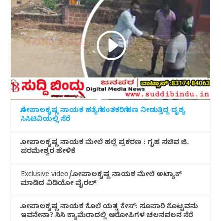
ಗೋಪಾಲಕೃಷ್ಣ ನಾಯಕ ಹತ್ಯೆಗೆ ಹಂತಕರಿಗೆ ಹಣ ನೀಡುತ್ತಿದ್ದ ದೃಶ್ಯ
ಸಿಸಿಟಿವಿಯಲ್ಲಿ ಸೆರೆ
ಗೋಪಾಲಕೃಷ್ಣ ನಾಯಕ ಮೇಲೆ ಹಲ್ಲೆ ಪ್ರಕರಣ : ಗೃಹ ಸಚಿವ ಜಿ.
ಪರಮೇಶ್ವರ ಹೇಳಿಕೆ
Exclusive video/ಗೋಪಾಲಕೃಷ್ಣ ನಾಯಕ ಮೇಲೆ ಅಟ್ಯಾಕ್
ಮಾಡಿದ ವಿಡಿಯೋ ವೈರಲ್
ಗೋಪಾಲಕೃಷ್ಣ ನಾಯಕ ಕೊಲೆ ಯತ್ನ ಕೇಸ್: ಸೂಪಾರಿ ಕೊಟ್ಟವನು
ಇವನೇನಾ? ಸಿಸಿ ಕ್ಯಾಮೆರಾದಲ್ಲಿ ಆರೋಪಿಗಳ ಚಲನವಲನ ಸೆರೆ