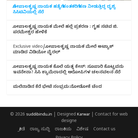
ಗೋಪಾಲಕೃಷ್ಣ ನಾಯಕ ಹತ್ಯೆಗೆ ಹಂತಕರಿಗೆ ಹಣ ನೀಡುತ್ತಿದ್ದ ದೃಶ್ಯ
ಸಿಸಿಟಿವಿಯಲ್ಲಿ ಸೆರೆ
ಗೋಪಾಲಕೃಷ್ಣ ನಾಯಕ ಮೇಲೆ ಹಲ್ಲೆ ಪ್ರಕರಣ : ಗೃಹ ಸಚಿವ ಜಿ.
ಪರಮೇಶ್ವರ ಹೇಳಿಕೆ
Exclusive video/ಗೋಪಾಲಕೃಷ್ಣ ನಾಯಕ ಮೇಲೆ ಅಟ್ಯಾಕ್
ಮಾಡಿದ ವಿಡಿಯೋ ವೈರಲ್
ಗೋಪಾಲಕೃಷ್ಣ ನಾಯಕ ಕೊಲೆ ಯತ್ನ ಕೇಸ್: ಸೂಪಾರಿ ಕೊಟ್ಟವನು
ಇವನೇನಾ? ಸಿಸಿ ಕ್ಯಾಮೆರಾದಲ್ಲಿ ಆರೋಪಿಗಳ ಚಲನವಲನ ಸೆರೆ
ಮಲೆನಾಡಿ‌ನ ಕೆರೆ ಭೇಟೆ ಸಂಭ್ರಮ:ನೋಡೋಕೆ ಚೆಂದ
© 2026
suddibindu.in
| Designed
Karwar
| Contact for web
designe
ಕ್ರೀಡೆ
ರಾಜ್ಯ ಸುದ್ದಿ
ರಾಜಕೀಯ
ವಿಶೇಷ
Contact us