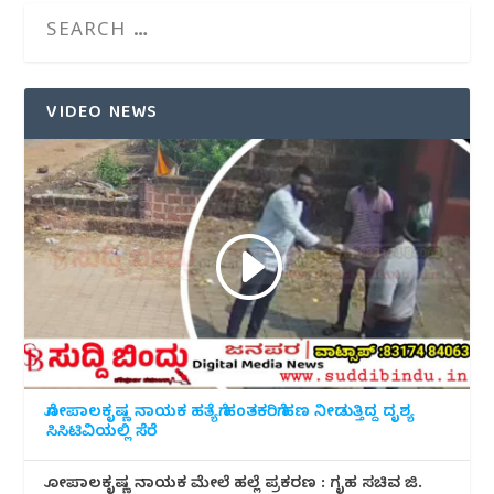
VIDEO NEWS
ಗೋಪಾಲಕೃಷ್ಣ ನಾಯಕ ಹತ್ಯೆಗೆ ಹಂತಕರಿಗೆ ಹಣ ನೀಡುತ್ತಿದ್ದ ದೃಶ್ಯ
ಸಿಸಿಟಿವಿಯಲ್ಲಿ ಸೆರೆ
ಗೋಪಾಲಕೃಷ್ಣ ನಾಯಕ ಮೇಲೆ ಹಲ್ಲೆ ಪ್ರಕರಣ : ಗೃಹ ಸಚಿವ ಜಿ.