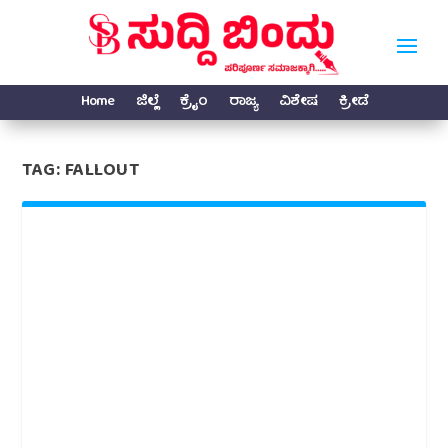
Home
ಜಿಲ್ಲೆ
ಕ್ರೈಂ
ರಾಜ್ಯ
ವಿಶೇಷ
ಕ್ರೀಡೆ
TAG:
FALLOUT